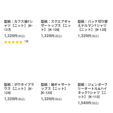
型紙：カフス袖Tシ
型紙：スクエアギャ
型紙：バック切り替
ャツ【ニット】
[
K-
ザートップス【ニッ
えドルマンTシャツ
127
]
ト】
[
K-126
]
【ニット】
[
K-125
]
1,320
1,320
1,320
円
円
円
(税込)
(税込)
(税込)
1
件
型紙：ボウタイブラ
型紙：袖ギャザート
型紙：ジェンダーフ
ウス【ニット】
[
K-
ップス【ニット】
リータートル&ハイ
124
]
[
K-123
]
ネックTシャツ【ニ
ット】
[
K-113
]
1,320
1,320
円
円
(税込)
(税込)
1,540
円
(税込)