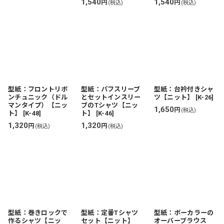
1,540
1,540
円
円
(税込)
(税込)
型紙：フロントリボ
型紙：パフスリーブ
型紙：台衿付きシャ
ンチュニック（ドル
とセットインスリー
ツ【ニット】
[
K-26
]
マンタイプ）【ニッ
ブのTシャツ【ニッ
1,650
円
(税込)
ト】
[
K-48
]
ト】
[
K-46
]
1,320
1,320
円
円
(税込)
(税込)
型紙：巻きロックで
型紙：定番Tシャツ
型紙：ボーカラーの
作るシャツ【ニッ
セット【ニット】
オーバーブラウス