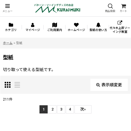
メニュー
商品検索
カート
代々木上原ソー
カテゴリ
マイページ
ご利用案内
ホームページ
型紙の使い方
イング教室
ホーム
>
型紙
型紙
切り取って使える型紙です。
表示順変更
閉じる
211
件
サブカテゴリ
:
1
2
3
4
次
»