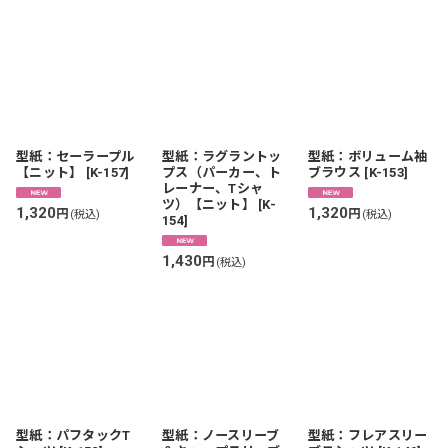
型紙：セーラープル
型紙：ラグラントッ
型紙：ボリューム袖
【ニット】
[
K-157
]
プス（パーカー、ト
ブラウス
[
K-153
]
レーナー、Tシャ
ツ）【ニット】
[
K-
1,320
1,320
円
円
(税込)
(税込)
154
]
1,430
円
(税込)
型紙：パフタックT
型紙：ノースリーブ
型紙：フレアスリー