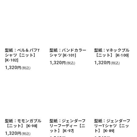
型紙：ベル＆パフT
型紙：バンドカラー
型紙：Vネックプル
シャツ【ニット】
シャツ
[
K-101
]
【ニット】
[
K-100
]
[
K-102
]
1,320
1,320
円
円
(税込)
(税込)
1,320
円
(税込)
型紙：モモンガプル
型紙：ジェンダーフ
型紙：ジェンダーフ
【ニット】
[
K-98
]
リーフーディー【ニ
リーTシャツ【ニッ
ット】
[
K-97
]
ト】
[
K-89
]
1,320
円
(税込)