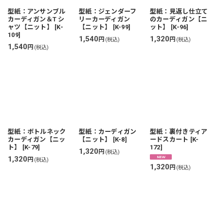
型紙：アンサンブル
型紙：ジェンダーフ
型紙：見返し仕立て
カーディガン＆T シ
リーカーディガン
のカーディガン【ニ
ャツ【ニット】
[
K-
【ニット】
[
K-99
]
ット】
[
K-96
]
109
]
1,540
1,320
円
円
(税込)
(税込)
1,540
円
(税込)
型紙：ボトルネック
型紙：カーディガン
型紙：裏付きティア
カーディガン【ニッ
【ニット】
[
K-8
]
ードスカート
[
K-
ト】
[
K-79
]
172
]
1,320
円
(税込)
1,320
円
(税込)
1,320
円
(税込)