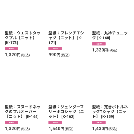
表示数
:
並び順
:
型紙：ウエストタッ
型紙：フレンチＴシ
型紙：丸衿チュニッ
クプル【ニット】
ャツ【ニット】
[
K-
ク
[
K-168
]
絞り込む
[
K-173
]
171
]
1,320
円
(税込)
1,320
990
円
円
(税込)
(税込)
型紙：スヌードネッ
型紙：ジェンダーフ
型紙：定番ボトルネ
クのプルオーバー
リーポロシャツ【ニ
ックTシャツ【ニッ
【ニット】
[
K-164
]
ット】
[
K-162
]
ト】
[
K-159
]
1,320
1,540
1,430
円
円
円
(税込)
(税込)
(税込)