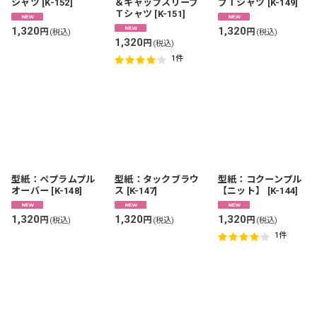
シャツ
[
K-152
]
＆キャップスリーブ
ブＴシャツ
[
K-149
]
Ｔシャツ
[
K-151
]
1,320
1,320
円
円
(税込)
(税込)
1,320
円
(税込)
1
件
型紙：ペプラムプル
型紙：タックブラウ
型紙：コクーンプル
オーバー
[
K-148
]
ス
[
K-147
]
【ニット】
[
K-144
]
1,320
1,320
1,320
円
円
円
(税込)
(税込)
(税込)
1
件