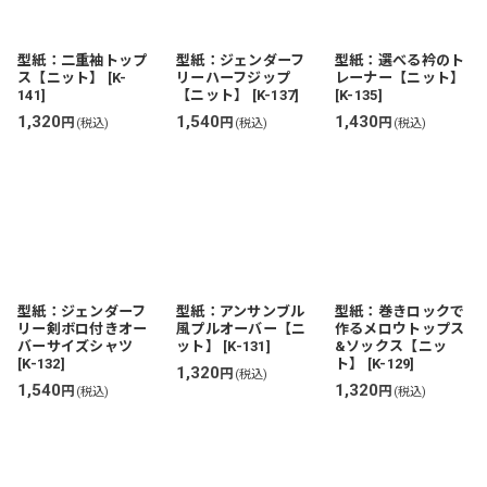
型紙：二重袖トップ
型紙：ジェンダーフ
型紙：選べる衿のト
ス【ニット】
[
K-
リーハーフジップ
レーナー【ニット】
141
]
【ニット】
[
K-137
]
[
K-135
]
1,320
1,540
1,430
円
円
円
(税込)
(税込)
(税込)
型紙：ジェンダーフ
型紙：アンサンブル
型紙：巻きロックで
リー剣ボロ付きオー
風プルオーバー【ニ
作るメロウトップス
バーサイズシャツ
ット】
[
K-131
]
&ソックス【ニッ
[
K-132
]
ト】
[
K-129
]
1,320
円
(税込)
1,540
1,320
円
円
(税込)
(税込)