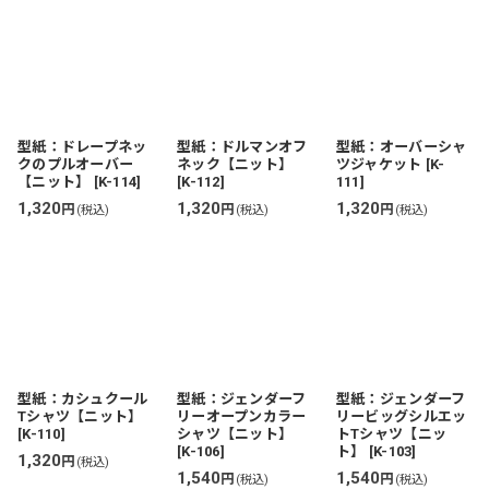
型紙：ドレープネッ
型紙：ドルマンオフ
型紙：オーバーシャ
クのプルオーバー
ネック【ニット】
ツジャケット
[
K-
【ニット】
[
K-114
]
[
K-112
]
111
]
1,320
1,320
1,320
円
円
円
(税込)
(税込)
(税込)
型紙：カシュクール
型紙：ジェンダーフ
型紙：ジェンダーフ
Tシャツ【ニット】
リーオープンカラー
リービッグシルエッ
[
K-110
]
シャツ【ニット】
トTシャツ【ニッ
[
K-106
]
ト】
[
K-103
]
1,320
円
(税込)
1,540
1,540
円
円
(税込)
(税込)