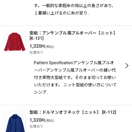
す。一般的な家庭糸の倍以上の長さがあり、
１着縫い上げるのに糸が足り…
型紙：アンサンブル風プルオーバー【ニット】
[
K-131
]
1,320
円
(税込)
在庫あり
Pattern Specificationアンサンブル風プルオ
ーバーアンサンブル風プルオーバーの縫い代
付き実物大型紙です。そのまま切ってお使い
いただけます。 ニット型紙の使い方について
シンプ…
型紙：ドルマンオフネック【ニット】
[
K-112
]
1,320
円
(税込)
在庫あり