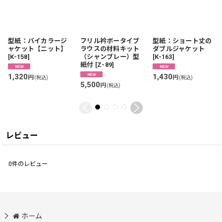
型紙：バイカラージ
フリル衿ボータイブ
型紙：ショート丈の
ャケット【ニット】
ラウスの材料キット
ダブルジャケット
[
K-158
]
（シャンブレー）型
[
K-163
]
紙付
[
Z-89
]
1,320
1,430
円
円
(税込)
(税込)
5,500
円
(税込)
レビュー
0
件のレビュー
ホーム