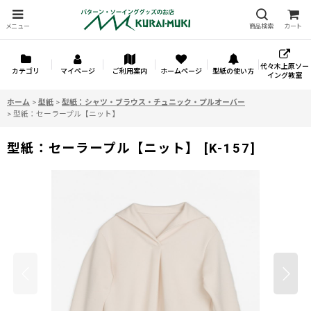
メニュー
商品検索
カート
代々木上原ソー
カテゴリ
マイページ
ご利用案内
ホームページ
型紙の使い方
イング教室
ホーム
>
型紙
>
型紙：シャツ・ブラウス・チュニック・プルオーバー
>
型紙：セーラープル【ニット】
型紙：セーラープル【ニット】
[
K-157
]