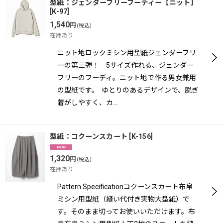
型紙：ジェンダーフリーフーディー【ニット】
[
K-97
]
1,540
円
(税込)
在庫あり
ニット地ロックミシン用型紙ジェンダーフリ
ーの第三弾！ 5サイズ作れる、ジェンダー
フリーのフーディ。ニット地で作る男女兼用
の型紙です。 ゆとりのあるデザインで、脱ぎ
着がしやすく、カ…
型紙：コクーンスカート
[
K-156
]
1,320
円
(税込)
在庫あり
Pattern Specificationコクーンスカート布帛
ミシン用型紙（縫い代付き実物大型紙）で
す。そのまま切ってお使いいただけます。布