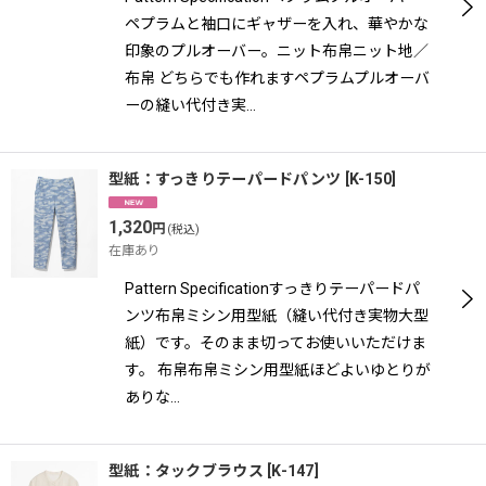
ペプラムと袖口にギャザーを入れ、華やかな
印象のプルオーバー。ニット布帛ニット地／
布帛 どちらでも作れますペプラムプルオーバ
ーの縫い代付き実…
型紙：すっきりテーパードパンツ
[
K-150
]
1,320
円
(税込)
在庫あり
Pattern Specificationすっきりテーパードパ
ンツ布帛ミシン用型紙（縫い代付き実物大型
紙）です。そのまま切ってお使いいただけま
す。 布帛布帛ミシン用型紙ほどよいゆとりが
ありな…
型紙：タックブラウス
[
K-147
]