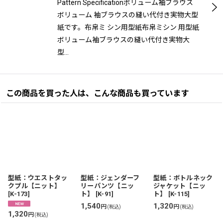
Pattern Specificationボリューム袖ブラウス
ボリューム 袖ブラウスの縫い代付き実物大型
紙です。布帛ミ シン用型紙布帛ミシン 用型紙
ボリューム袖ブラウスの縫い代付き実物大
型…
この商品を買った人は、こんな商品も買っています
型紙：ウエストタッ
型紙：ジェンダーフ
型紙：ボトルネック
クプル【ニット】
リーパンツ【ニッ
ジャケット【ニッ
[
K-173
]
ト】
[
K-91
]
ト】
[
K-115
]
1,540
1,320
円
円
(税込)
(税込)
1,320
円
(税込)