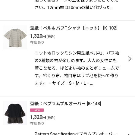
さい。12mm幅は10mmの縫い代ぴった…
型紙：ベル＆パフTシャツ【ニット】
[
K-102
]
1,320
円
(税込)
在庫あり
ニット地ロックミシン用型紙ベル袖、パフ袖
の2種類の袖が楽しめます。大人の女性にも
着こなせる、ほどよい袖の丈とボリュームで
す。衿ぐり布、袖口布はリブ地を使って作り
ます。 ・サイズ：S・M・L・…
型紙：ペプラムプルオーバー
[
K-148
]
1,320
円
(税込)
在庫あり
Pattern Specificationペプラムプルオーバー