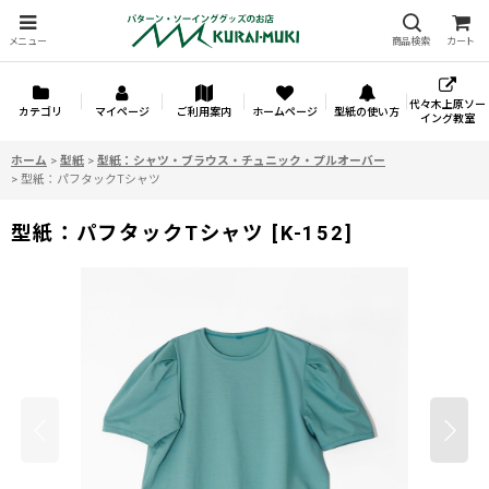
メニュー
商品検索
カート
代々木上原ソー
カテゴリ
マイページ
ご利用案内
ホームページ
型紙の使い方
イング教室
ホーム
>
型紙
>
型紙：シャツ・ブラウス・チュニック・プルオーバー
>
型紙：パフタックTシャツ
型紙：パフタックTシャツ
[
K-152
]