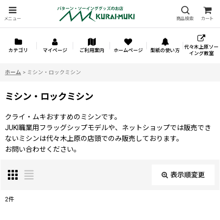
メニュー
商品検索
カート
代々木上原ソー
カテゴリ
マイページ
ご利用案内
ホームページ
型紙の使い方
イング教室
ホーム
>
ミシン・ロックミシン
ミシン・ロックミシン
クライ・ムキおすすめのミシンです。
JUKI職業用フラッグシップモデルや、ネットショップでは販売でき
ないミシンは代々木上原の店頭でのみ販売しております。
お問い合わせください。
表示順変更
閉じる
2
件
表示数
: