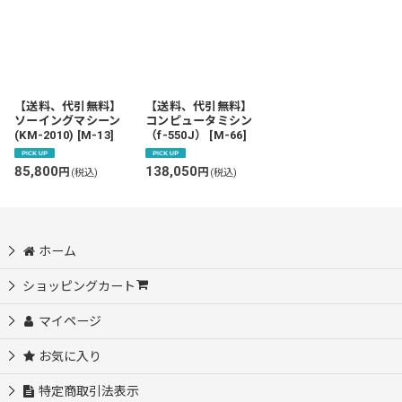
並び順
:
絞り込む
【送料、代引無料】
【送料、代引無料】
ソーイングマシーン
コンピュータミシン
(KM-2010)
[
M-13
]
（f-550J）
[
M-66
]
85,800
138,050
円
円
(税込)
(税込)
ホーム
ショッピングカート
マイページ
お気に入り
特定商取引法表示