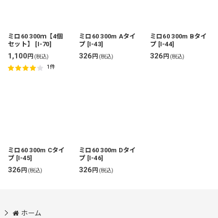
並び順
:
絞り込む
ミロ60 300ｍ【4個
ミロ60 300m Aタイ
ミロ60 300m Bタイ
セット】
[
I-70
]
プ
[
I-43
]
プ
[
I-44
]
1,100
326
326
円
円
円
(税込)
(税込)
(税込)
1
件
ミロ60 300m Cタイ
ミロ60 300m Dタイ
プ
[
I-45
]
プ
[
I-46
]
326
326
円
円
(税込)
(税込)
ホーム