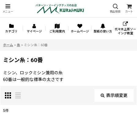
メニュー
商品検索
カート
代々木上原ソー
カテゴリ
マイページ
ご利用案内
ホームページ
型紙の使い方
イング教室
ホーム
>
糸
>
ミシン糸：60番
ミシン糸：60番
ミシン、ロックミシン兼用の糸
60番は一般的な標準の太さです
表示順変更
閉じる
5
件
表示数
: