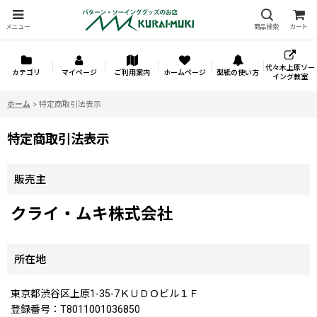
メニュー
商品検索
カート
代々木上原ソー
カテゴリ
マイページ
ご利用案内
ホームページ
型紙の使い方
イング教室
ホーム
>
特定商取引法表示
特定商取引法表示
販売主
クライ・ムキ株式会社
所在地
東京都渋谷区上原1-35-7ＫＵＤＯビル１Ｆ
登録番号：T8011001036850