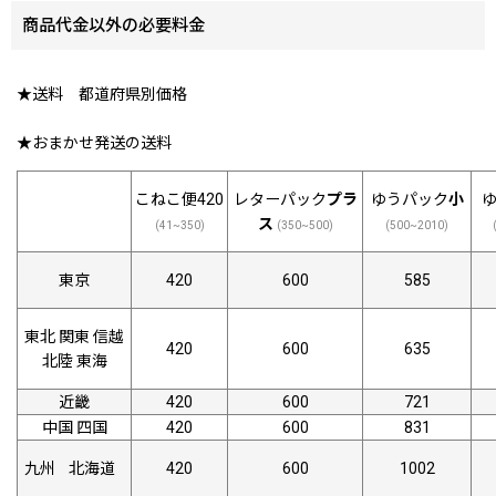
商品代金以外の必要料金
★送料 都道府県別価格
★おまかせ発送の送料
レターパック
プラ
ゆうパック
小
こねこ便420
ス
(350~500)
(500~2010)
(41~350)
東京
420
600
585
東北 関東 信越
420
600
635
北陸 東海
近畿
420
600
721
中国 四国
420
600
831
420
600
九州 北海道
1002