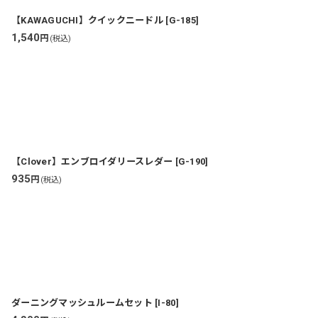
【KAWAGUCHI】クイックニードル
[
G-185
]
1,540
円
(税込)
【Clover】エンブロイダリースレダー
[
G-190
]
935
円
(税込)
ダーニングマッシュルームセット
[
I-80
]