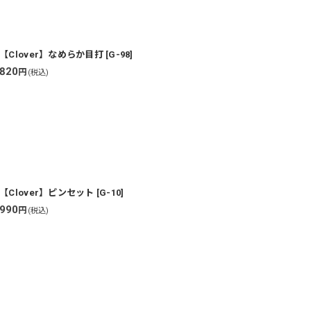
【Clover】なめらか目打
[
G-98
]
820
円
(税込)
【Clover】ピンセット
[
G-10
]
990
円
(税込)