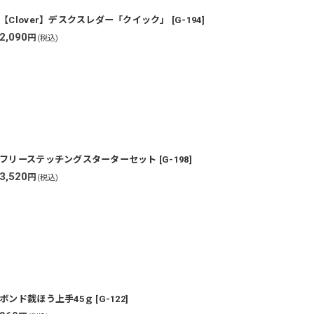
【Clover】デスクスレダー「クイック」
[
G-194
]
2,090
円
(税込)
フリーステッチングスターターセット
[
G-198
]
3,520
円
(税込)
ボンド裁ほう上手45ｇ
[
G-122
]