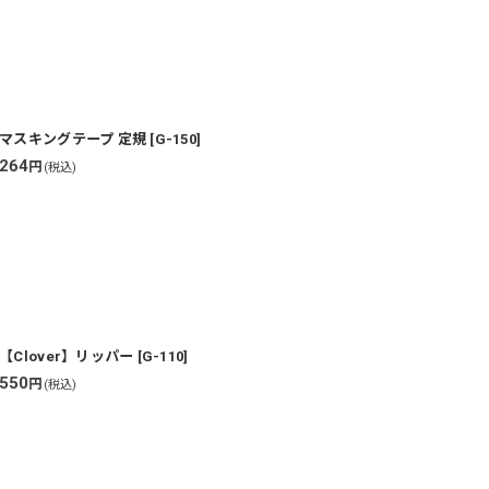
マスキングテープ 定規
[
G-150
]
264
円
(税込)
【Clover】リッパー
[
G-110
]
550
円
(税込)