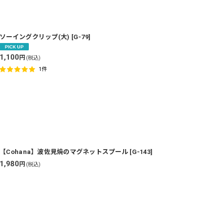
ソーイングクリップ(大)
[
G-79
]
1,100
円
(税込)
1
件
【Cohana】波佐見焼のマグネットスプール
[
G-143
]
1,980
円
(税込)