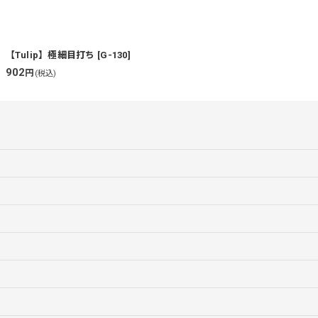
【Tulip】極細目打ち
[
G-130
]
902
円
(税込)