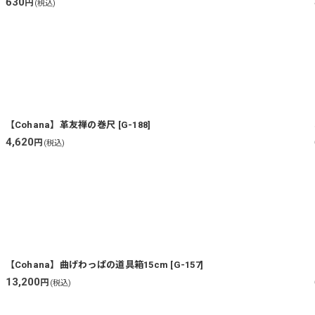
630
円
(税込)
【Cohana】革友禅の巻尺
[
G-188
]
4,620
円
(税込)
【Cohana】曲げわっぱの道具箱15cm
[
G-157
]
13,200
円
(税込)