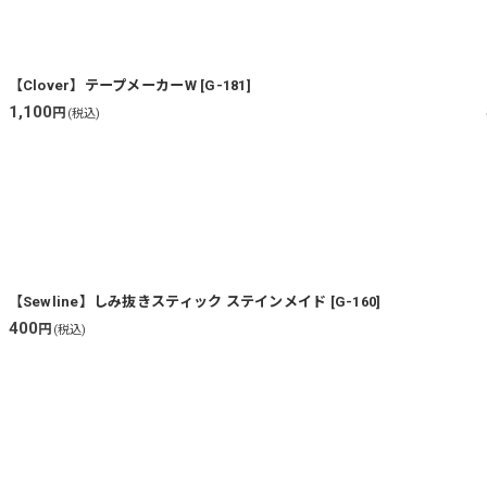
【Clover】テープメーカーW
[
G-181
]
1,100
円
(税込)
【Sewline】しみ抜きスティック ステインメイド
[
G-160
]
400
円
(税込)