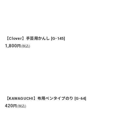
【Clover】手芸用かんし
[
G-145
]
1,800
円
(税込)
【KAWAGUCHI】布用ペンタイプのり
[
G-64
]
420
円
(税込)