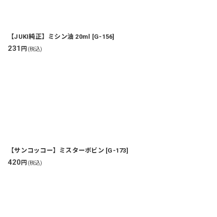
並び順
:
【JUKI純正】ミシン油 20ml
[
G-156
]
231
円
(税込)
【サンコッコー】ミスターボビン
[
G-173
]
420
円
(税込)