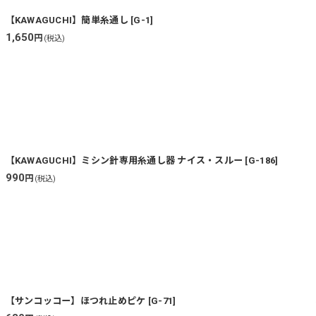
【KAWAGUCHI】簡単糸通し
[
G-1
]
1,650
円
(税込)
【KAWAGUCHI】ミシン針専用糸通し器 ナイス・スルー
[
G-186
]
990
円
(税込)
【サンコッコー】ほつれ止めピケ
[
G-71
]