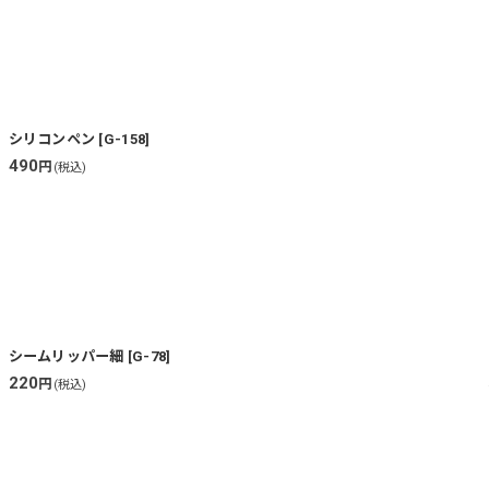
シリコンペン
[
G-158
]
490
円
(税込)
シームリッパー細
[
G-78
]
220
円
(税込)