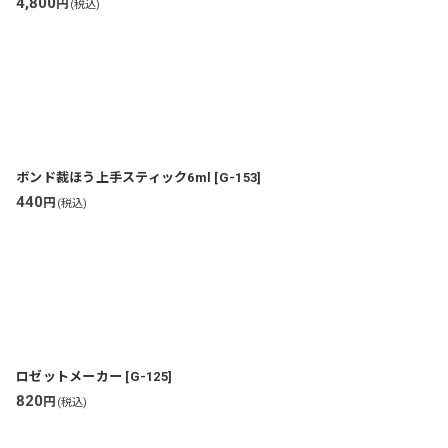
4,800
円
(税込)
ボンド裁ほう上手スティック6ml
[
G-153
]
440
円
(税込)
ロゼットメーカー
[
G-125
]
820
円
(税込)