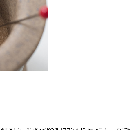
ら生まれた、 ハンドメイドの道具ブランド「Cohana/コハナ」 すべてMa