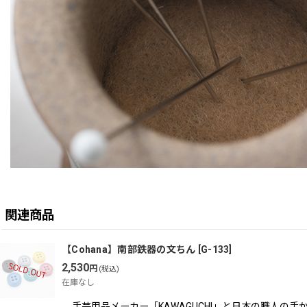
関連商品
【Cohana】南部鉄器の文ちん
[
G-133
]
2,530
円
(税込)
在庫なし
手芸用品メーカー「KAWAGUCHI」と日本の職人の手か