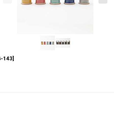
G-143
]