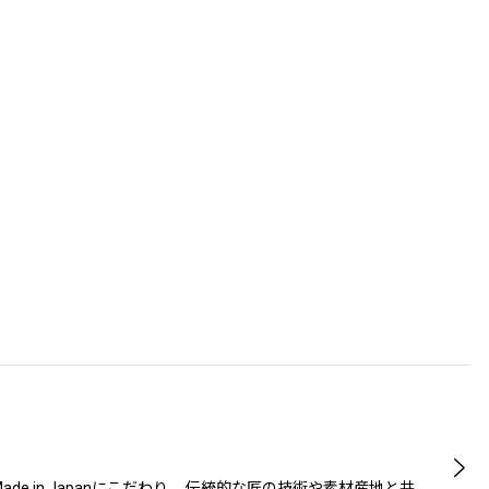
de in Japanにこだわり、 伝統的な匠の技術や素材産地と共