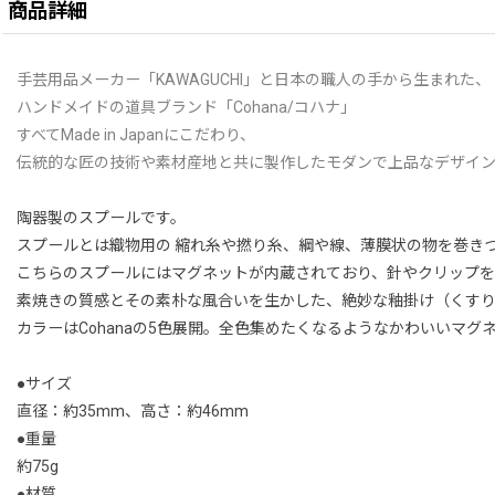
商品詳細
手芸用品メーカー「KAWAGUCHI」と日本の職人の手から生まれた、
ハンドメイドの道具ブランド「Cohana/コハナ」
すべてMade in Japanにこだわり、
伝統的な匠の技術や素材産地と共に製作したモダンで上品なデザイ
陶器製のスプールです。
スプールとは織物用の 縮れ糸や撚り糸、綱や線、薄膜状の物を巻き
こちらのスプールにはマグネットが内蔵されており、針やクリップを
素焼きの質感とその素朴な風合いを生かした、絶妙な釉掛け（くすり
カラーはCohanaの5色展開。全色集めたくなるようなかわいいマグ
●サイズ
直径：約35mm、高さ：約46mm
●重量
約75g
●材質