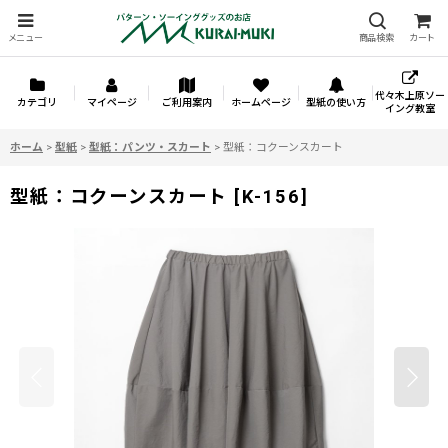
メニュー
商品検索
カート
代々木上原ソー
カテゴリ
マイページ
ご利用案内
ホームページ
型紙の使い方
イング教室
ホーム
>
型紙
>
型紙：パンツ・スカート
>
型紙：コクーンスカート
型紙：コクーンスカート
[
K-156
]