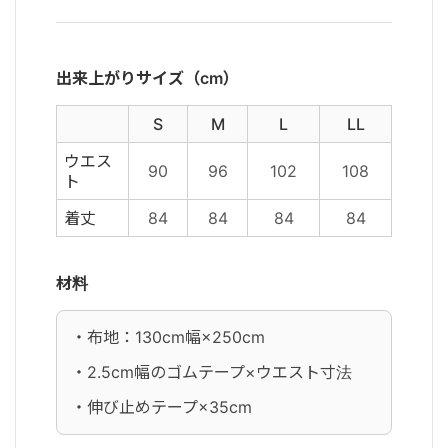
出来上がりサイズ（cm）
S
M
L
LL
ウエス
90
96
102
108
ト
着丈
84
84
84
84
材料
・布地：130cm幅×250cm
・2.5cm幅のゴムテープ×ウエスト寸法
・伸び止めテープ×35cm