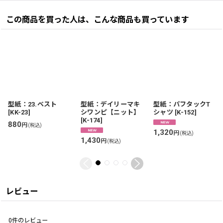
この商品を買った人は、こんな商品も買っています
型紙：23.ベスト
型紙：デイリーマキ
型紙：パフタックT
[
KK-23
]
シワンピ【ニット】
シャツ
[
K-152
]
[
K-174
]
880
円
(税込)
1,320
円
(税込)
1,430
円
(税込)
レビュー
0
件のレビュー