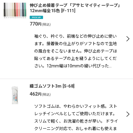
伸び止め接着テープ「アサヒマイティーテープ」
12mm幅全15色
[
F-111
]
770
円
(税込)
袖ぐり、衿ぐり、前端などの伸び止めに使い
ます。接着後の仕上がりがソフトなので生地
の風合をそこないません。伸び止めテープは
貼ってあるテープの上を縫うようにしてくだ
さい。12mm幅は10mmの縫い代ぴった…
織ゴムソフト3m
[
S-68
]
462
円
(税込)
ソフトゴムは、やわらかいフィット感。スト
レッチインベルとしてご使用いただけます。
スリムで軽く、お洗濯の乾きが早い。 ドライ
クリーニング対応で、おしゃれ着にも使えま