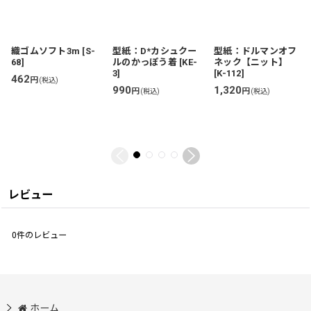
織ゴムソフト3m
[
S-
型紙：D*カシュクー
型紙：ドルマンオフ
68
]
ルのかっぽう着
[
KE-
ネック【ニット】
3
]
[
K-112
]
462
円
(税込)
990
1,320
円
円
(税込)
(税込)
レビュー
0
件のレビュー
ホーム