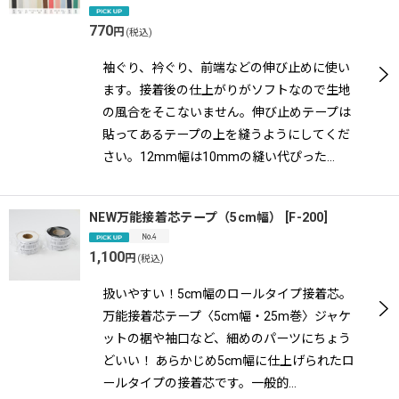
770
円
(税込)
袖ぐり、衿ぐり、前端などの伸び止めに使い
ます。接着後の仕上がりがソフトなので生地
の風合をそこないません。伸び止めテープは
貼ってあるテープの上を縫うようにしてくだ
さい。12mm幅は10mmの縫い代ぴった…
NEW万能接着芯テープ（5cm幅）
[
F-200
]
1,100
円
(税込)
扱いやすい！5cm幅のロールタイプ接着芯。
万能接着芯テープ〈5cm幅・25m巻〉ジャケ
ットの裾や袖口など、細めのパーツにちょう
どいい！ あらかじめ5cm幅に仕上げられたロ
ールタイプの接着芯です。一般的…