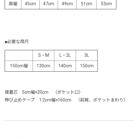
肩幅
45cm
47cm
49cm
51cm
53cm
■必要な用尺
S・M
L・2L
3L
150cm幅
130cm
140cm
150cm
接着芯 5cm幅×20cm （ポケット口）
伸び止めテープ 1.2cm幅×160cm （前肩、ポケットまわり）