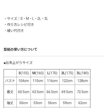
・サイズ：S・M・L・2L・3L
・作り方レシピ付き
・縫い代付き
型紙の使い方について
■出来上がりサイズ
S
(155)
M
(160)
L
(170)
2L
(175)
3L
(180)
バスト
104cm
110cm
116cm
122cm
128cm
60.5cm
63.5cm
66.5cm
69.5cm
72.5cm
着丈
袖丈
50cm
53cm
56cm
59cm
62cm