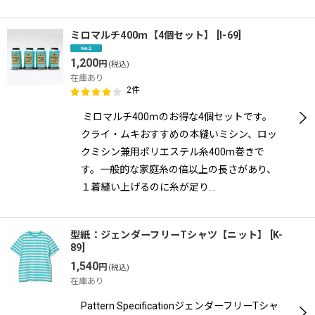
ミロマルチ400ｍ【4個セット】
[
I-69
]
1,200
円
(税込)
在庫あり
2
件
ミロマルチ400ｍのお得な4個セットです。
クライ・ムキおすすめの本縫いミシン、ロッ
クミシン兼用ポリエステル糸400m巻きで
す。一般的な家庭糸の倍以上の長さがあり、
１着縫い上げるのに糸が足り…
型紙：ジェンダーフリーTシャツ【ニット】
[
K-
89
]
1,540
円
(税込)
在庫あり
Pattern SpecificationジェンダーフリーTシャ