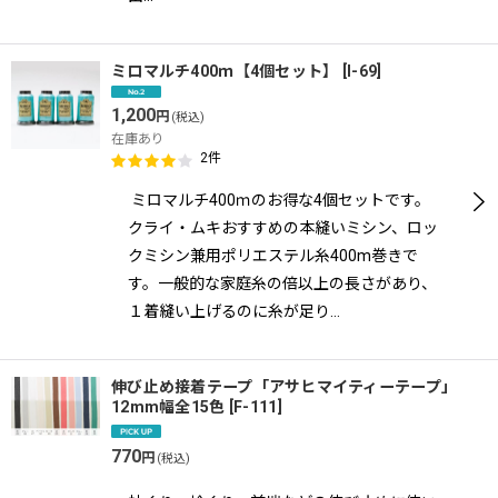
ミロマルチ400ｍ【4個セット】
[
I-69
]
1,200
円
(税込)
在庫あり
2
件
ミロマルチ400ｍのお得な4個セットです。
クライ・ムキおすすめの本縫いミシン、ロッ
クミシン兼用ポリエステル糸400m巻きで
す。一般的な家庭糸の倍以上の長さがあり、
１着縫い上げるのに糸が足り…
伸び止め接着テープ「アサヒマイティーテープ」
12mm幅全15色
[
F-111
]
770
円
(税込)