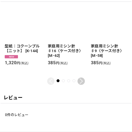
型紙：コクーンプル
家庭用ミシン針
家庭用ミシン針
【ニット】
[
K-144
]
♯16〈ケース付き〉
♯9〈ケース付き〉
[
M-62
]
[
M-58
]
1,320
385
385
円
円
円
(税込)
(税込)
(税込)
レビュー
0
件のレビュー