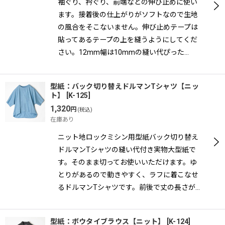
袖ぐり、衿ぐり、前端などの伸び止めに使い
ます。接着後の仕上がりがソフトなので生地
の風合をそこないません。伸び止めテープは
貼ってあるテープの上を縫うようにしてくだ
さい。12mm幅は10mmの縫い代ぴった…
型紙：バック切り替えドルマンTシャツ【ニッ
ト】
[
K-125
]
1,320
円
(税込)
在庫あり
ニット地ロックミシン用型紙バック切り替え
ドルマンTシャツの縫い代付き実物大型紙で
す。そのまま切ってお使いいただけます。ゆ
とりがあるので動きやすく、ラフに着こなせ
るドルマンTシャツです。前後で丈の長さが…
型紙：ボウタイブラウス【ニット】
[
K-124
]