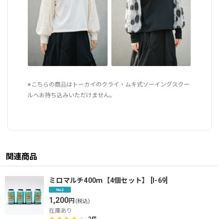
※こちらの商品はトーカイのクライ・ムキ式ソーイングスクー
ルへお持ち込みいただけません。
関連商品
ミロマルチ400ｍ【4個セット】
[
I-69
]
1,200
円
(税込)
在庫あり
2
件