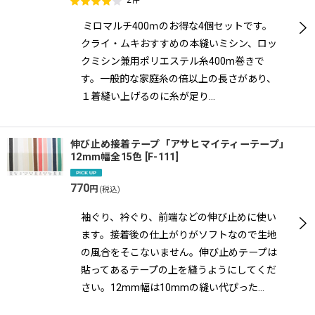
ミロマルチ400ｍのお得な4個セットです。
クライ・ムキおすすめの本縫いミシン、ロッ
クミシン兼用ポリエステル糸400m巻きで
す。一般的な家庭糸の倍以上の長さがあり、
１着縫い上げるのに糸が足り…
伸び止め接着テープ「アサヒマイティーテープ」
12mm幅全15色
[
F-111
]
770
円
(税込)
袖ぐり、衿ぐり、前端などの伸び止めに使い
ます。接着後の仕上がりがソフトなので生地
の風合をそこないません。伸び止めテープは
貼ってあるテープの上を縫うようにしてくだ
さい。12mm幅は10mmの縫い代ぴった…