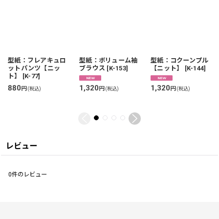
型紙：フレアキュロ
型紙：ボリューム袖
型紙：コクーンプル
ットパンツ【ニッ
ブラウス
[
K-153
]
【ニット】
[
K-144
]
ト】
[
K-77
]
880
1,320
1,320
円
円
円
(税込)
(税込)
(税込)
レビュー
0
件のレビュー