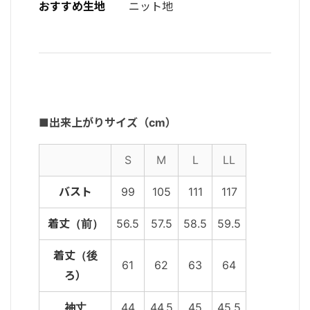
おすすめ生地
ニット地
■出来上がりサイズ（cm）
S
M
L
LL
バスト
99
105
111
117
着丈（前）
56.5
57.5
58.5
59.5
着丈（後
61
62
63
64
ろ）
袖丈
44
44.5
45
45.5