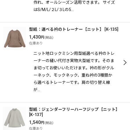
作れ、オールシーズン活用できます。 サイズ
はS/M/L/２L/３Lの5…
型紙：選べる衿のトレーナー【ニット】
[
K-135
]
1,430
円
(税込)
在庫あり
ニット地ロックミシン用型紙選べる衿のトレ
ーナーの縫い代付き実物大型紙です。そのま
ま切ってお使いいただけます。衿の形がクル
ーネック、モックネック、重ね衿の3種類か
ら選べるトレーナーです。肩の切り替え線
が…
型紙：ジェンダーフリーハーフジップ【ニット】
[
K-137
]
1,540
円
(税込)
在庫あり