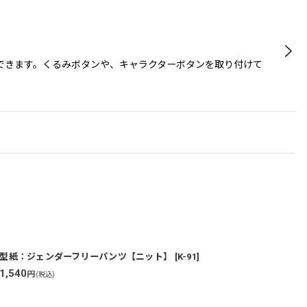
できます。くるみボタンや、キャラクターボタンを取り付けて
型紙：ジェンダーフリーパンツ【ニット】
[
K-91
]
1,540
1
円
(税込)