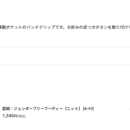
移動ポケットのバンドクリップです。お好みの足つきボタンを取り付け
型紙：ジェンダーフリーフーディー【ニット】
[
K-97
]
1,540
円
(税込)