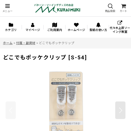
メニュー
商品検索
カート
代々木上原ソー
カテゴリ
マイページ
ご利用案内
ホームページ
型紙の使い方
イング教室
ホーム
>
付属・副資材
>
どこでもポッケクリップ
どこでもポッケクリップ
[
S-54
]