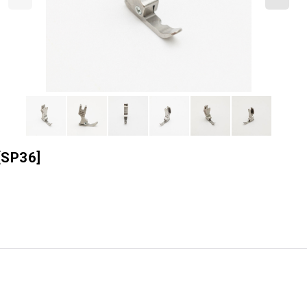
[
SP36
]