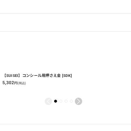
【SUISEI】コンシール用押さえ金
[
SDK
]
5,302
円
(税込)