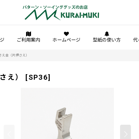
ジ
ご利用案内
ホームページ
型紙の使い方
代
押さえ金（片押さえ）
押さえ）
[
SP36
]