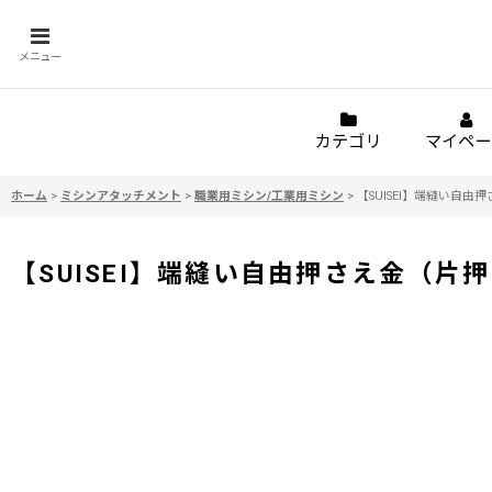
メニュー
カテゴリ
マイペー
ホーム
>
ミシンアタッチメント
>
職業用ミシン/工業用ミシン
>
【SUISEI】端縫い自由
【SUISEI】端縫い自由押さえ金（片