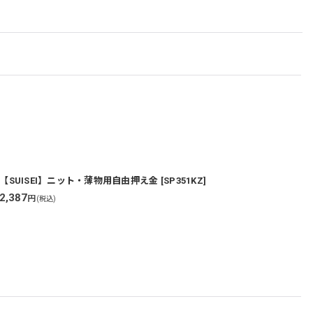
【SUISEI】ニット・薄物用自由押え金
[
SP351KZ
]
2,387
1
円
(税込)