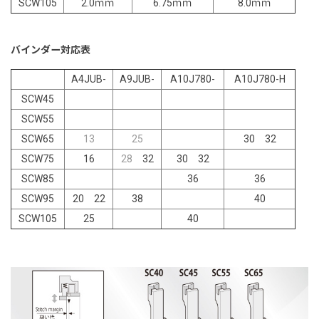
SCW105
2.0ｍｍ
6.75ｍｍ
8.0ｍｍ
バインダー対応表
A4JUB-
A9JUB-
A10J780-
A10J780-H
SCW45
SCW55
SCW65
13
25
30 32
SCW75
16
28
32
30 32
SCW85
36
36
SCW95
20 22
38
40
SCW105
25
40