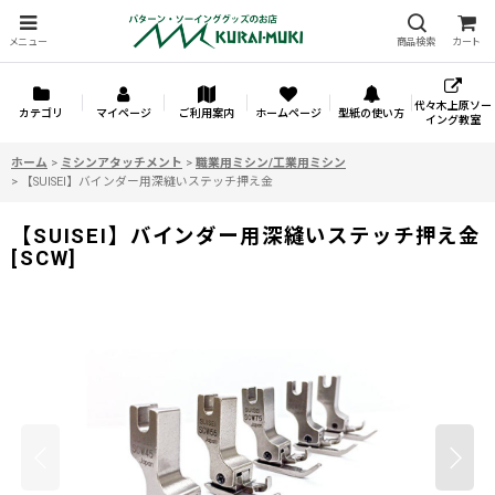
メニュー
商品検索
カート
代々木上原ソー
カテゴリ
マイページ
ご利用案内
ホームページ
型紙の使い方
イング教室
ホーム
>
ミシンアタッチメント
>
職業用ミシン/工業用ミシン
>
【SUISEI】バインダー用深縫いステッチ押え金
【SUISEI】バインダー用深縫いステッチ押え金
[
SCW
]