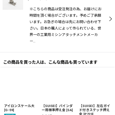
※こちらの商品は受注発注の為、お届けにお
時間を頂く場合がございます。予めご了承願
います。お急ぎの場合は先にお問い合わせ下
さい。日本の職人によって作られている、世
界一の工業用ミシンアタッチメントメーカ
ー…
この商品を買った人は、こんな商品も買っています
アイロンスケール大
【SUISEI】バインダ
【SUISEI】左右ガイ
[
G-59
]
ー用標準押え金
[
SA
]
ド付きステッチ押え
金
[
P723
]