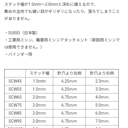
ステッチ幅が1.5mm〜2.0mmと深めに縫えるので、
集めの生地でも縫い目がギリギリになったり、落ちてしまうこと
がありません。
・SUISEI（日本製）
・工業用ミシン、職業用ミシンアタッチメント（家庭用ミシンで
は使用できません。）
・バインダー用
ステッチ幅
針穴より左側
針穴より右側
SCW45
1.5mm
6.25ｍｍ
2.3ｍｍ
SCW55
1.5ｍｍ
6.25ｍｍ
3.3ｍｍ
SCW65
2.0ｍｍ
6.75ｍｍ
4.0ｍｍ
SCW75
2.0ｍｍ
6.75ｍｍ
5.0ｍｍ
SCW85
2.0ｍｍ
6.75ｍｍ
6.0ｍｍ
SCW95
2.0ｍｍ
6.75ｍｍ
7.0ｍｍ