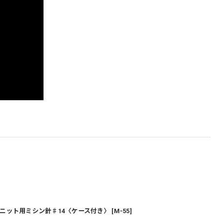
ニット用ミシン針♯14〈ケース付き〉
[
M-55
]