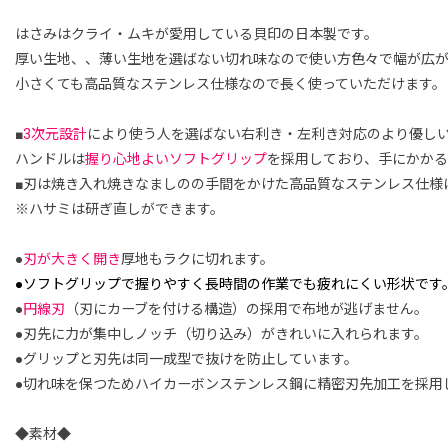
はさみはクライ・ムキが愛用している貝印の日本製です。
厚い生地、、薄い生地を選ばない切れ味なので使い方色々で幅が広
小さくても高品質なステンレス仕様なので長く使っていただけます。
■
3次元設計
により使う人を選ばない右利き・左利き対応のより優し
ハンドルは
握り心地よいソフトグリップ
を採用しており、手にかか
■刃は焼き入れ焼きなましのの手間をかけた高品質なステンレス仕様
※ハサミは研ぎ直しができます。
●
刃が大きく開き
厚地もラクに切れます。
●ソフトグリップで握りやすく長時間の作業でも疲れにくい形状です
●
円線刃
（刃にカーブを付ける構造）の採用で布地が逃げません。
●刃先に力が集中しノッチ（切り込み）がきれいに入れられます。
●グリップと刃先は同一成型で抜けを防止しています。
●切れ味を保つためハイカーボンステンレス鋼に精密刃先加工を採用
◆素材◆