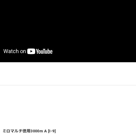
ミロマルチ徳用3000m A
[
I-9
]