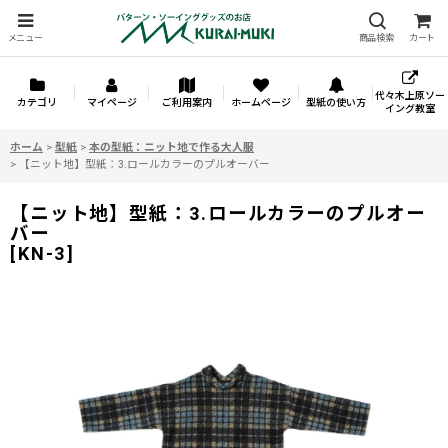
メニュー
商品検索
カート
代々木上原ソー
カテゴリ
マイページ
ご利用案内
ホームページ
型紙の使い方
イング教室
ホーム
>
型紙
>
本の型紙：ニット地で作る大人服
>
【ニット地】型紙：3.ロールカラーのプルオーバー
【ニット地】型紙：3.ロールカラーのプルオー
バー
[
KN-3
]