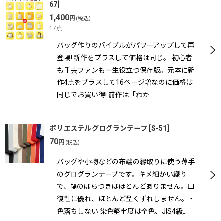
67
]
1,400
円
(税込)
17点
バッグ作りのバイブルがパワーアップして再
登場! 新作をプラスして価格は同じ。 初心者
も手芸ファンも一生役立つ保存版。元本に新
作4点をプラスして16ページ増なのに価格は
同じでお買い得! 前作は「わか…
ポリエステルグログランテープ
[
S-51
]
70
円
(税込)
バッグや小物などの布端の縁取りに使う薄手
のグログランテープです。キメ細かい織り
で、幅のばらつきはほとんどありません。回
復性に優れ、ほとんど型くずれしません。・
色落ちしない 染色堅牢度は全色、JIS4級…