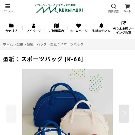
メニュー
商品検索
カート
代々木上原ソー
カテゴリ
マイページ
ご利用案内
ホームページ
型紙の使い方
イング教室
ホーム
>
型紙
>
型紙：バッグ
>
型紙：スポーツバッグ
型紙：スポーツバッグ
[
K-66
]