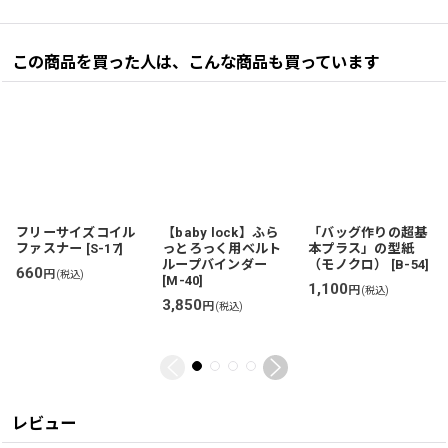
この商品を買った人は、こんな商品も買っています
フリーサイズコイル
【baby lock】ふら
「バッグ作りの超基
ファスナー
[
S-17
]
っとろっく用ベルト
本プラス」の型紙
ループバインダー
（モノクロ）
[
B-54
]
660
円
(税込)
[
M-40
]
1,100
円
(税込)
3,850
円
(税込)
レビュー