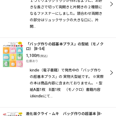
１つでリュックサックが作れるように、お好
きな長さで切って両開きと片開きの２種類に
なるファスナーにしました。頭合わせ両開き
の部分はリュックサックの大きな口に、片
開…
「バッグ作りの超基本プラス」の型紙（モノク
ロ）
[
B-54
]
1,100
円
(税込)
在庫あり
kindle（電子書籍）で発売中の「バッグ作り
の超基本プラス」の 実物大型紙です。 ※実際
の本は商品内容に含まれておりません。・型
紙A面1枚 B面1枚 （モノクロ）書籍内容
はkindleにて…
進化版クライ・ムキ バッグ作りの超基本
[
B-