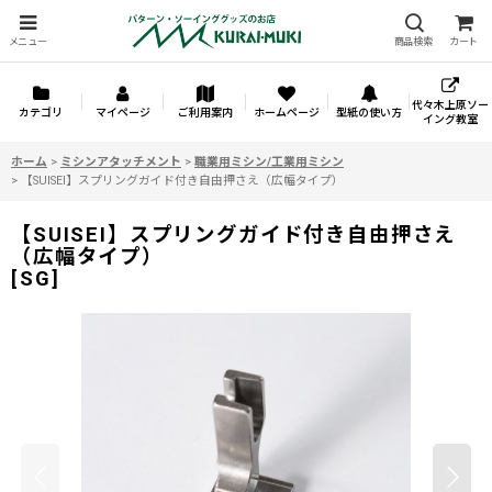
メニュー
商品検索
カート
代々木上原ソー
カテゴリ
マイページ
ご利用案内
ホームページ
型紙の使い方
イング教室
ホーム
>
ミシンアタッチメント
>
職業用ミシン/工業用ミシン
>
【SUISEI】スプリングガイド付き自由押さえ（広幅タイプ）
【SUISEI】スプリングガイド付き自由押さえ
（広幅タイプ）
[
SG
]