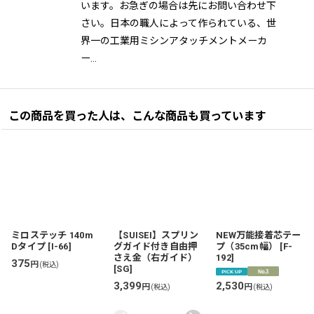
います。お急ぎの場合は先にお問い合わせ下
さい。日本の職人によって作られている、世
界一の工業用ミシンアタッチメントメーカ
ー…
この商品を買った人は、こんな商品も買っています
ミロステッチ 140m
【SUISEI】スプリン
NEW万能接着芯テー
Dタイプ
[
I-66
]
グガイド付き自由押
プ（35cm幅）
[
F-
さえ金（右ガイド）
192
]
375
円
(税込)
[
SG
]
3,399
2,530
円
円
(税込)
(税込)