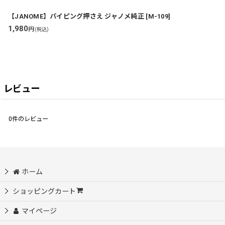
【JANOME】パイピング押さえ ジャノメ純正
[
M-109
]
1,980
円
(税込)
レビュー
0
件のレビュー
ホーム
ショッピングカート
マイページ