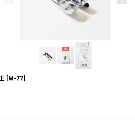
正
[
M-77
]