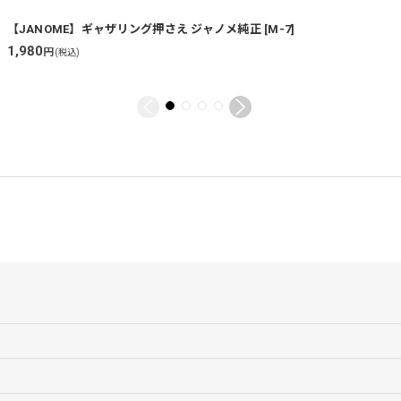
【JANOME】ギャザリング押さえ ジャノメ純正
[
M-7
]
1,980
円
(税込)