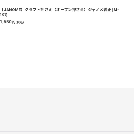
【JANOME】クラフト押さえ（オープン押さえ）ジャノメ純正
[
M-
107
]
4
1,650
1
円
(税込)