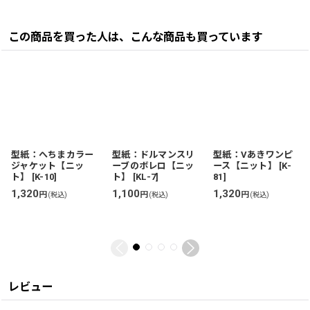
この商品を買った人は、こんな商品も買っています
型紙：へちまカラー
型紙：ドルマンスリ
型紙：Vあきワンピ
ジャケット【ニッ
ーブのボレロ【ニッ
ース【ニット】
[
K-
ト】
[
K-10
]
ト】
[
KL-7
]
81
]
1,320
1,100
1,320
円
円
円
(税込)
(税込)
(税込)
レビュー