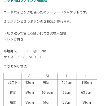
ニット地ロックミシン用型紙
コードパイピングを使ったのテーラードジャケットです。
２つボタンと３つボタンの２種類が作れます。
・切り取って使える縫い代付き実物大型紙
・レシピ付き
布地用尺・・・150幅150cm
サイズ・・・S、M、L、LL
できあがり寸法
S
M
L
LL
バスト
92cm
98cm
104cm
110cm
着丈
59cm
60.5cm
62cm
63.5cm
袖丈
55cm
56cm
57cm
58cm