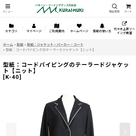
メニュー
商品検索
カート
代々木上原ソー
カテゴリ
マイページ
ご利用案内
ホームページ
型紙の使い方
イング教室
ホーム
>
型紙
>
型紙：ジャケット・パーカー・コート
>
型紙：コードパイピングのテーラードジャケット【ニット】
型紙：コードパイピングのテーラードジャケッ
ト【ニット】
[
K-40
]