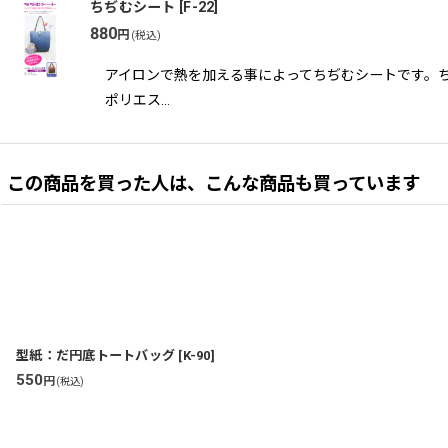
ちぢむシート
[
F-22
]
880
円
(税込)
アイロンで熱を加える事によってちぢむシートです。ちぢ
ポリエス…
この商品を買った人は、こんな商品も買っています
型紙：だ円底トートバッグ
[
K-90
]
550
円
(税込)