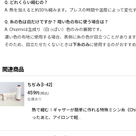
Q. どれくらい縮むの？
A. 熱を加えると約30％縮みます。プレスの時間や温度によって変
Q. 糸の色は白だけですか？ 暗い色の布に使う場合は？
A. Chizimiは生成り（白っぽい）色のみの展開です。
濃い色の布地に使用する場合、表側に糸の色が目立つことがありま
そのため、目立たせたくないときは
下糸のみ
に使用するのがおすす
関連商品
ちぢみ
[
I-42
]
459
円
(税込)
在庫あり
熱で縮む！ギャザーが簡単に作れる特殊ミシン糸《Ch
ったあと、アイロンで軽…