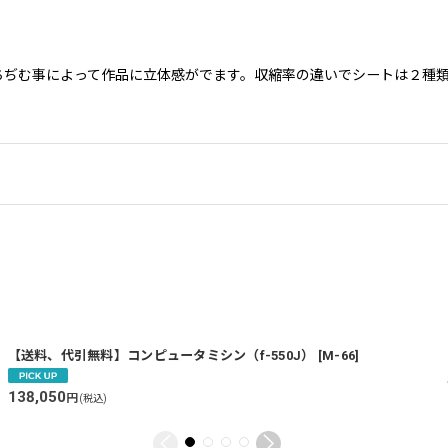
む事によって作品に立体感がでます。収縮率の違いでシートは２種類ありま
【送料、代引無料】コンピュータミシン（f-550J）
[
M-66
]
138,050
円
(税込)