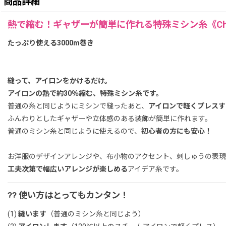
商品詳細
熱で縮む！ギャザーが簡単に作れる特殊ミシン糸《Chi
たっぷり使える3000m巻き
縫って、アイロンをかけるだけ。
アイロンの熱で約30％縮む、特殊ミシン糸
です。
普通の糸と同じようにミシンで縫ったあと、
アイロンで軽くプレスす
ふんわりとしたギャザーや立体感のある装飾が簡単に作れます。
普通のミシン糸と同じように使えるので、
初心者の方にも安心！
お洋服のデザインアレンジや、布小物のアクセント、刺しゅうの表現
工夫次第で幅広いアレンジが楽しめる
アイデア糸です。
?? 使い方はとってもカンタン！
(1)
縫います
（普通のミシン糸と同じよう）