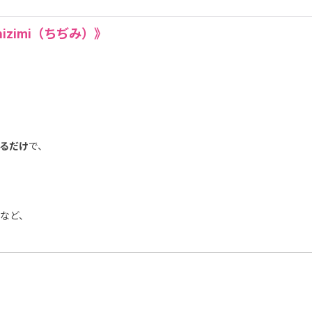
zimi（ちぢみ）》
るだけ
で、
など、