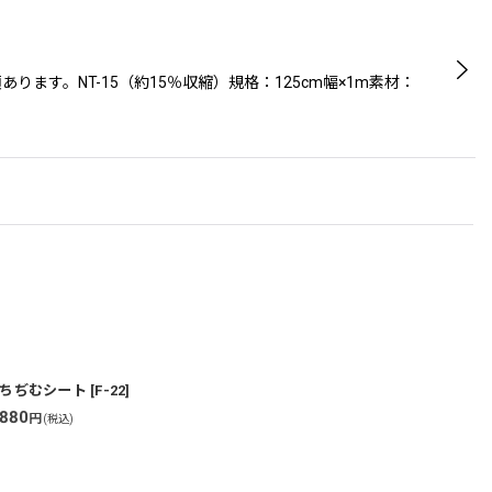
す。NT-15（約15％収縮）規格：125cm幅×1m素材：
ちぢむシート
[
F-22
]
880
4
円
(税込)