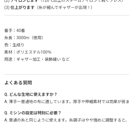
(2)
アイロンします
（120℃以上のスチームアイロンで軽くプレス）
(3)
仕上がります
（糸が縮んでギャザーが出現！）
番手：40番
糸長：3000m（徳用）
色：生成り
素材：ポリエステル100％
用途：ギャザー加工・装飾縫い など
よくある質問
Q. どんな生地に使えますか？
A. 薄手〜普通地の布に適しています。厚手や伸縮素材では効果が弱
Q. ミシンの設定は特別に必要？
A. 普通の糸と同じように使えます。糸調子はやや強めに調整すると