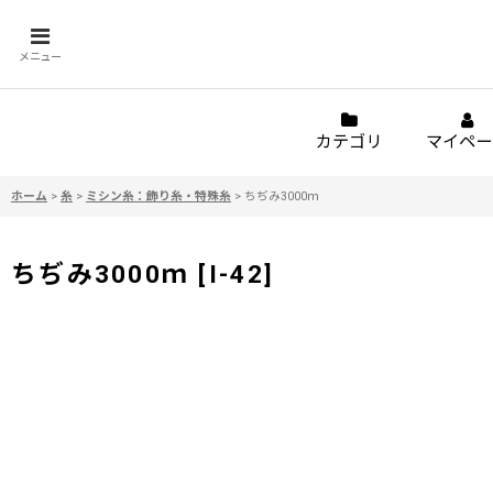
メニュー
カテゴリ
マイペー
ホーム
>
糸
>
ミシン糸：飾り糸・特殊糸
>
ちぢみ3000ｍ
ちぢみ3000ｍ
[
I-42
]