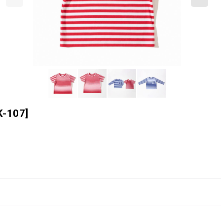
K-107
]