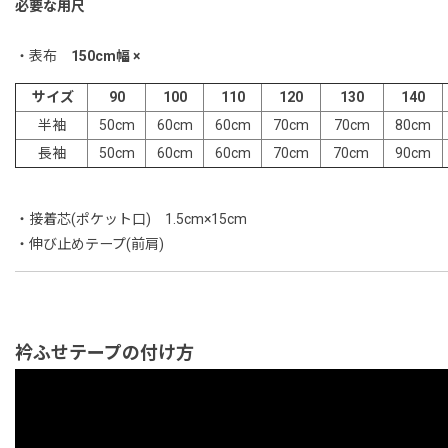
必要な用尺
・表布
150cm幅 ×
サイズ
90
100
110
120
130
140
半袖
50cm
60cm
60cm
70cm
70cm
80cm
長袖
50cm
60cm
60cm
70cm
70cm
90cm
・接着芯(ポケット口) 1.5cm×15cm
・伸び止めテープ(前肩)
衿ふせテープの付け方