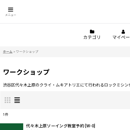
メニュー
カテゴリ
マイペー
ホーム
>
ワークショップ
ワークショップ
渋谷区代々木上原のクライ・ムキアトリエにて行われるロックミシン
1
件
表示数
:
代々木上原ソーイング教室予約
[
W-0
]