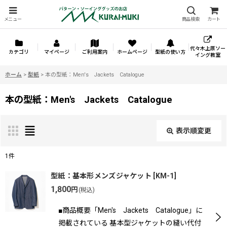
メニュー
商品検索
カート
代々木上原ソー
カテゴリ
マイページ
ご利用案内
ホームページ
型紙の使い方
イング教室
ホーム
>
型紙
>
本の型紙：Men's Jackets Catalogue
本の型紙：Men's Jackets Catalogue
表示順変更
閉じる
1
件
表示数
:
型紙：基本形メンズジャケット
[
KM-1
]
1,800
円
(税込)
並び順
:
■商品概要「Men's Jackets Catalogue」に
掲載されている 基本型ジャケットの縫い代付