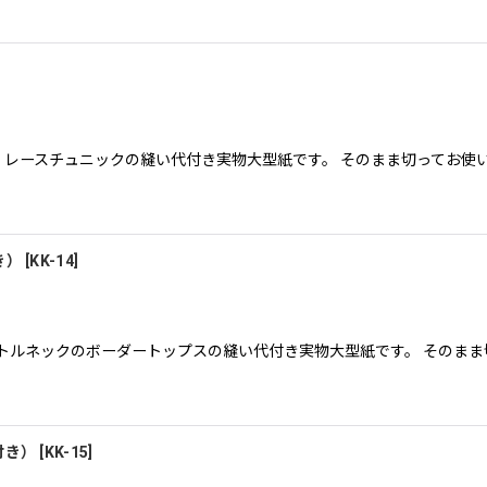
．レースチュニックの縫い代付き実物大型紙です。 そのまま切ってお使
き）
[
KK-14
]
.ボトルネックのボーダートップスの縫い代付き実物大型紙です。 そのま
付き）
[
KK-15
]