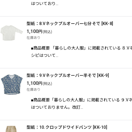
はついており…
型紙：8.Vネックプルオーバー七分そで
[
KK-8
]
1,100
円
(税込)
在庫あり
■商品概要 「暮らしの大人服」に掲載されている ８
シピはついて…
型紙：9.Vネックプルオーバー半そで
[
KK-9
]
1,100
円
(税込)
在庫あり
■商品概要「暮らしの大人服」に掲載されている ９.
はついておりません。改訂…
型紙：10.クロップドワイドパンツ
[
KK-10
]