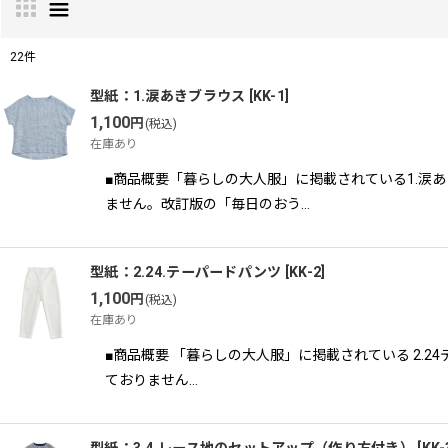
22
件
表示数
:
型紙：1.涙あきブラウス
[
KK-1
]
1,100
円
(税込)
在庫あり
並び順
:
■商品概要「暮らしの大人服」に掲載されている1.涙
ません。改訂版の「毎日のおう…
型紙：2.24.テーパードパンツ
[
KK-2
]
1,100
円
(税込)
在庫あり
■商品概要 「暮らしの大人服」に掲載されている 2
ておりません…