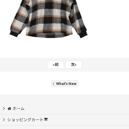
«
前
次
»
What's New
ホーム
ショッピングカート