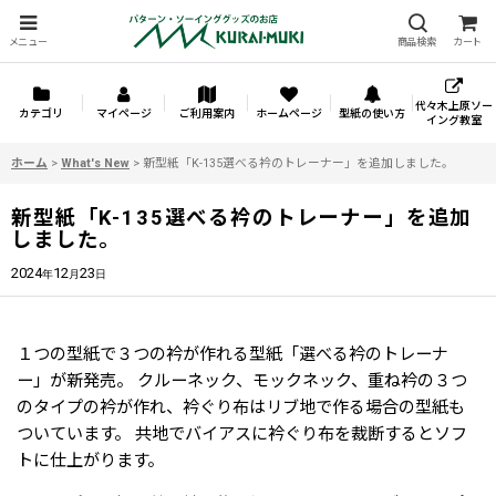
メニュー
商品検索
カート
代々木上原ソー
カテゴリ
マイページ
ご利用案内
ホームページ
型紙の使い方
イング教室
ホーム
>
What's New
>
新型紙「K-135選べる衿のトレーナー」を追加しました。
新型紙「K-135選べる衿のトレーナー」を追加
しました。
2024
12
23
年
月
日
１つの型紙で３つの衿が作れる型紙「選べる衿のトレーナ
ー」が新発売。 クルーネック、モックネック、重ね衿の３つ
のタイプの衿が作れ、衿ぐり布はリブ地で作る場合の型紙も
ついています。 共地でバイアスに衿ぐり布を裁断するとソフ
トに仕上がります。