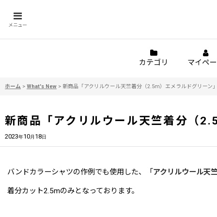
メニュー
カテゴリ
マイペー
ホーム
>
What's New
>
新商品「アクリルウール天竺着分（2.5ｍ）エメラルドグリーン
新商品「アクリルウール天竺着分（2.
2023
10
18
年
月
日
バンドカラーシャツの作例でも使用した、「
アクリルウール天竺
着分カット2.5mのみとなっております。