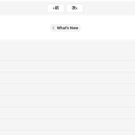
«
前
次
»
What's New