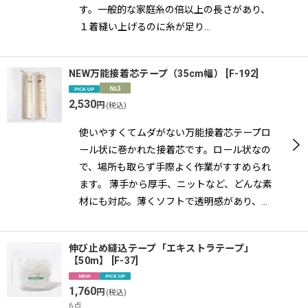
す。一般的な家庭糸の倍以上の長さがあり、
１着縫い上げるのに糸が足り…
NEW万能接着芯テープ（35cm幅）
[
F-192
]
2,530
円
(税込)
使いやすくてムダがない万能接着芯テープロ
ール状に巻かれた接着芯です。ロール状なの
で、場所も取らず手際よく作業がすすめられ
ます。 薄手から厚手、ニットなど、どんな素
材にも対応。薄くソフトで透明感があり、…
伸び止め縫込テープ「エキストラテープ」
【50m】
[
F-37
]
1,760
円
(税込)
6点