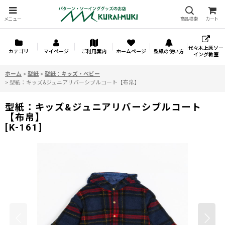
メニュー
商品検索
カート
代々木上原ソー
カテゴリ
マイページ
ご利用案内
ホームページ
型紙の使い方
イング教室
ホーム
>
型紙
>
型紙：キッズ・ベビー
>
型紙：キッズ&ジュニアリバーシブルコート【布帛】
型紙：キッズ&ジュニアリバーシブルコート
【布帛】
[
K-161
]