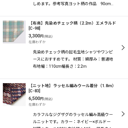
しめます。参考写真ヨット柄の作品 90cm…
【布帛】先染めチェック柄（2.2ｍ）エメラルド
[
C-98
]
3,300
円
(税込)
在庫わずか
先染めチェック柄の起毛生地シャツやワンピ
ースにおすすめです。 材質：綿厚み：普通地
布地幅：110cm幅長さ：2.2ｍ
【ニット地】ラッセル編みウール着分（1.8ｍ）
[
C-83
]
6,500
円
(税込)
在庫わずか
カラフルなジグザグのラッセル編み高級ウー
ルニットです。カラー：ネイビー×ボルドー