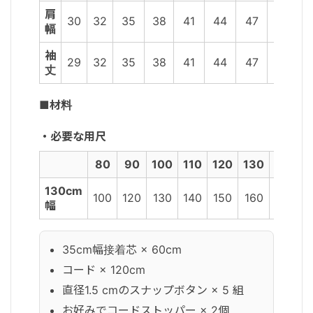
肩
30
32
35
38
41
44
47
50
幅
袖
29
32
35
38
41
44
47
50
丈
■材料
・必要な用尺
80
90
100
110
120
130
140
1
130cm
100
120
130
140
150
160
170
1
幅
35cm幅接着芯 × 60cm
コード × 120cm
直径1.5 cmのスナップボタン × 5 組
お好みでコードストッパー × 2個