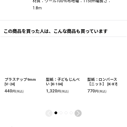
材質：ウール100％布地幅：115cm幅長さ：
1.8ｍ
この商品を買った人は、こんな商品も買っています
プラスナップ9mm
型紙：子どもじんべ
型紙：ロンパース
[
V-24
]
い
[
K-104
]
【ニット】
[
K-87
]
440
1,320
770
円
円
円
(税込)
(税込)
(税込)